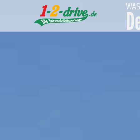
WAS
De