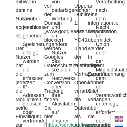
mit
Wenn
von
Verarbeitung
von
Upper,
an
dem
eine
bedarfsgerechter
nach
der
Dublin
eine
Nutzer
darüber
Werbung
dem
Domain
1,
internationale
abgeschlossen
hinaus
und
Recht
„www.googleadservices.com“
D01
Organisation
ist.
gehende
um
der
blockiert
YC43,
übermittelt
Speicherung
andere
Union
Der
werden.
Irland,
werden.
erfolgt,
Nutzer
oder
Nutzer
Googles
der
In
werden
des
der
hat
Datenschutzbelehrung
zuständige
diesem
die
sozialen
Mitgliedstaat
die
zum
Vertragspartner.
Zusammenhang
erfassten
Nerzwerks
dem
jederzeit
Conversion-
OpenAI
können
IP-
über
der
die
Tracking
verarbeitet
Sie
Adressen
Ihre
Verantwortlic
Möglichkeit,
finden
die
verlangen,
gelöscht
Aktivitäten
unterliegt,
seine
Sie
Daten
über
oder
auf
erfordert,
Einwilligung
hier
als
die
verfremdet,
unserer
oder
zur
(
https://services.google.com/sitestat
Auftragsverarbeiter
geeigneten