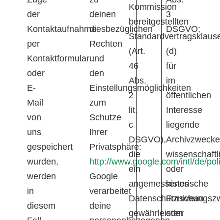
Kommission
der
deinen
3
bereitgestellten
Kontaktaufnahme
diesbezüglichen
DSGVO;
Standardvertragsklaus
per
Rechten
(Art.
(d)
Kontaktformular
und
46
für
oder
den
Abs.
im
E-
Einstellungsmöglichkeiten
2
öffentlichen
Mail
zum
lit.
Interesse
von
Schutze
c
liegende
uns
Ihrer
DSGVO),
Archivzwecke
gespeichert
Privatsphäre:
die
wissenschaftl
wurden,
http://www.google.com/intl/de/poli
ein
oder
werden
Google
angemessenes
historische
in
verarbeitet
Datenschutzniveau
Forschungsz
diesem
deine
gewährleisten
oder