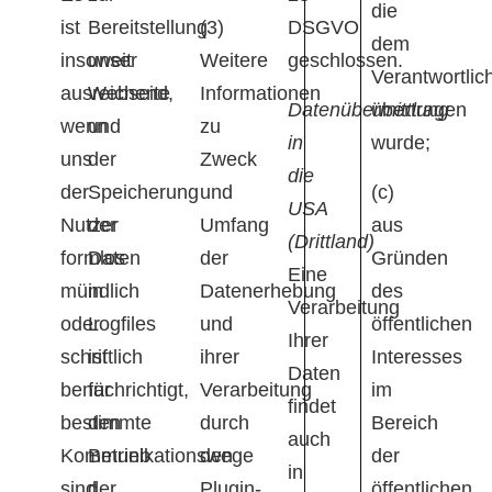
die
ist
Bereitstellung
(3)
DSGVO
dem
insoweit
unser
Weitere
geschlossen.
Verantwortlic
ausreichend,
Webseite
Informationen
Datenübermittlung
übertragen
wenn
und
zu
in
wurde;
uns
der
Zweck
die
der
Speicherung
und
(c)
USA
Nutzer
der
Umfang
aus
(Drittland)
formlos
Daten
der
Gründen
Eine
mündlich
in
Datenerhebung
des
Verarbeitung
oder
Logfiles
und
öffentlichen
Ihrer
schriftlich
ist
ihrer
Interesses
Daten
benachrichtigt,
für
Verarbeitung
im
findet
bestimmte
den
durch
Bereich
auch
Kommunikationswege
Betrieb
den
der
in
sind
der
Plugin-
öffentlichen