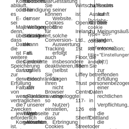
Kontaktformular
mit
Cookies
Gestaltung
abläuft,
Sie
Wirtschaftsraum
zu,
Rechts
oder
Beendigung
für
seiner
es
können
ist
Auskunft
auf
E-
der
unser
Website.
[borlabs-
sei
Cookies
OpenAI
darüber
freie
cookie
Mail
jeweiligen
Webangebot
Eine
denn,
für
Ireland
zu
Meinungsäuß
type="btn-
übermittelten
Sitzung
deaktiviert,
solche
dass
Conversion-
Ltd.,
verlangen,
und
consent-
Daten
der
kann
Auswertung
preferences"
die
Tracking
1st
ob
Information;
ist
Fall.
es
erfolgt
title="Einstellunge
weitere
auch
Floor,
die
ändern"/]
dies
Generierte
jedoch
insbesondere
(b)
Speicherung
deaktivieren,indem
The
Sie
dann
Logfiles
zu
(selbst
zur
zur
Sie
Liffey
betreffenden
der
werden
Einschränkungen
für
Erfüllung
Erfüllung
Ihren
Trust
personenbezoge
Fall,
nach
der
nicht
einer
von
Browser
Centre,
Daten
wenn
spätestens
Funktionsweise
eingeloggte
rechtlichen
vertraglichen
so
117-
in
die
7
unserer
Nutzer)
Verpflichtung,
Zwecken
einstellen,
126
ein
jeweilige
Tagen
Webseite
zur
die
erforderlich
dass
Sheriff
Drittland
Konversation
gelöscht.
kommen.
Erbringung
die
ist.
Cookies
Street
oder