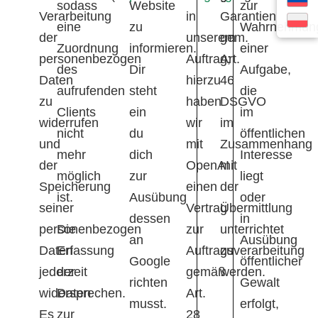
sodass
Website
zur
Verarbeitung
in
Garantien
eine
zu
Wahrnehmun
der
unserem
gem.
Zuordnung
informieren.
einer
personenbezogen
Auftrag;
Art.
des
Dir
Aufgabe,
Daten
hierzu
46
aufrufenden
steht
die
zu
haben
DSGVO
Clients
ein
im
widerrufen
wir
im
nicht
du
öffentlichen
und
mit
Zusammenhang
mehr
dich
Interesse
der
OpenAI
mit
möglich
zur
liegt
Speicherung
einen
der
ist.
Ausübung
oder
seiner
Vertrag
Übermittlung
dessen
in
personenbezogen
Die
zur
unterrichtet
an
Ausübung
Daten
Erfassung
Auftragsverarbeitung
zu
Google
öffentlicher
jederzeit
der
gemäß
werden.
richten
Gewalt
widersprechen.
Daten
Art.
musst.
erfolgt,
Es
zur
28