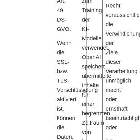
Art.
zum
Recht
49
Training
voraussichtli
DS-
der
die
GVO.
KI-
Verwirklichun
Modelle
Wenn
der
verwendet.
die
Ziele
OpenAI
SSL-
dieser
speichert
bzw.
Verarbeitung
übermittelte
TLS-
unmöglich
Inhalte
Verschlüsselung
macht
für
aktiviert
oder
einen
ist,
ernsthaft
begrenzten
können
beeinträchtigt
Zeitraum
die
oder
von
Daten,