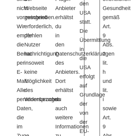
den
nicht
Webseite
Anbieter
Gesundheit
USA
vorgeschrieben.
zwingend
erhältst
gemäß
statt.
Wir
erforderlich,
du
Art.
Die
empfehlen
der
in
9
Übermittlung
die
Nutzer
den
Abs.
in
Benachrichtigung
hat
Datenschutzerklärungen
2
die
per
insoweit
des
lit.
USA
E-
keine
Anbieters.
h
erfolgt
Mail.
Möglichkeit
Dort
und
auf
Alle
des
erhältst
lit.
Grundlage
personenbezogen
Widerspruchs.
du
i
der
Daten,
auch
sowie
von
die
weitere
Art.
der
im
Informationen
9
EU-
Zuge
zu
Abs.