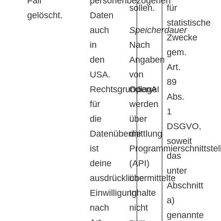
Fall
personenbezogenen
sollen.
für
gelöscht.
Daten
statistische
auch
Speicherdauer
Zwecke
in
Nach
gem.
den
Angaben
Art.
USA.
von
89
Rechtsgrundlage
OpenAI
Abs.
für
werden
1
die
über
DSGVO,
Datenübermittlung
die
soweit
ist
Programmierschnittstel
das
deine
(API)
unter
ausdrückliche
übermittelte
Abschnitt
Einwilligung
Inhalte
a)
nach
nicht
genannte