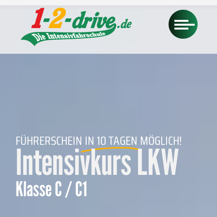
FÜHRERSCHEIN
IN 10 TAGEN
MÖGLICH!
Intensivkurs LKW
Klasse C / C1