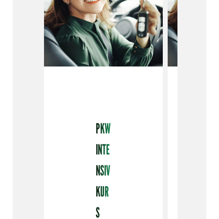
PKW
INTE
NSIV
KUR
S