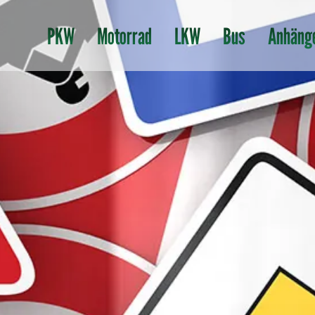
PKW
Motorrad
LKW
Bus
Anhäng