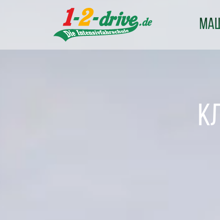
ма
Кл